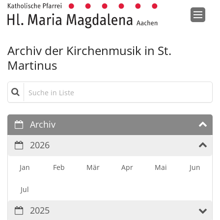
Zum Inhalt springen
Archiv der Kirchenmusik in St.
Martinus
Suche in Liste
Archiv
2026
Jan
Feb
Mär
Apr
Mai
Jun
Jul
2025