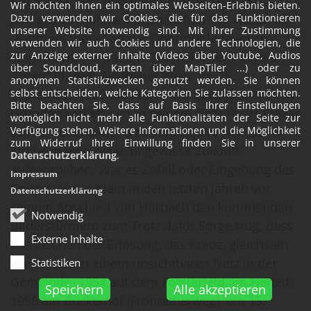
Am 5. Mai 1957 feierte der Pfarrer sein 25-
Wir möchten Ihnen ein optimales Webseiten-Erlebnis bieten.
jähriges Ortsjubiläum, am selben Tag wurde die
Dazu verwenden wir Cookies, die für das Funktionieren
unserer Website notwendig sind. Mit Ihrer Zustimmung
„Fatima-Kapelle“ an der Obermühle feierlich
verwenden wir auch Cookies und andere Technologien, die
eingeweiht, sie war ein Geschenk der Pfarre an
zur Anzeige externer Inhalte (Videos über Youtube, Audios
über Soundcloud, Karten über MapTiler ...) oder zu
„ihren“ Pfarrer. Als Rainer Klein am 25.
anonymen Statistikzwecken genutzt werden. Sie können
September 1960 die Pfarre aus gesundheitlichen
selbst entscheiden, welche Kategorien Sie zulassen möchten.
Bitte beachten Sie, dass auf Basis Ihrer Einstellungen
Gründen verließ, um in seinem Geburtsort Boslar
womöglich nicht mehr alle Funktionalitäten der Seite zur
seinen Lebensabend zu verbringen, war „seine“
Verfügung stehen. Weitere Informationen und die Möglichkeit
zum Widerruf Ihrer Einwillung finden Sie in unserer
Kirche in eine neue, ungewisse Zukunft
Datenschutzerklärung
.
aufgebrochen. War es Zufall oder Eingebung des
Impressum
Geistes, wenn Klein in den letzten Jahren vor
Datenschutzerklärung
seinem Abschied von Horbach den kommenden
Notwendig
Bilderstürmern zum Trotz dafür Sorge trug, dass
Externe Inhalte
das Zeichen der Erlösung, das Kreuz, gleichsam
wie Punkte in einem unsichtbaren Netz in der
Statistiken
Gemeinde- 1954 auf dem Forsterfeld, im Herbst
Speichern
Alle akzeptieren
1956 am Bückerhof (Fronratherweg), am 15.