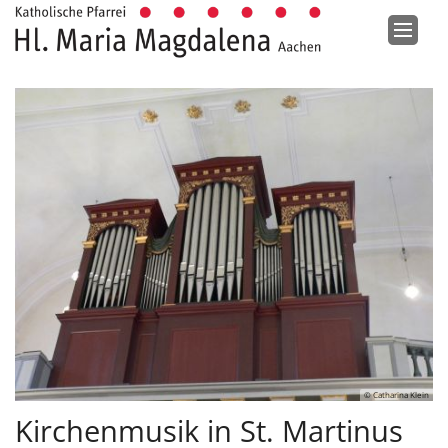
Zum Inhalt springen
© Catharina Klein
Kirchenmusik in St. Martinus