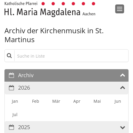
Zum Inhalt springen
Archiv der Kirchenmusik in St.
Martinus
Suche in Liste
Archiv
2026
Jan
Feb
Mär
Apr
Mai
Jun
Jul
2025