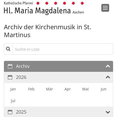
Zum Inhalt springen
Archiv der Kirchenmusik in St.
Martinus
Suche in Liste
Archiv
2026
Jan
Feb
Mär
Apr
Mai
Jun
Jul
2025