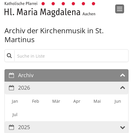
Zum Inhalt springen
Archiv der Kirchenmusik in St.
Martinus
Suche in Liste
Archiv
2026
Jan
Feb
Mär
Apr
Mai
Jun
Jul
2025