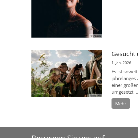
© Pexels
Gesucht 
1. Jan. 2026
Es ist sowei
jahrelanges
einer große
umgesetzt. ..
© Pexels
Mehr
Besuchen Sie uns auf