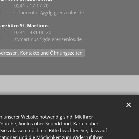
0241 - 17 17 70
st.laurentius@gdg-grenzenlos.de
farrbüro St. Martinus
0241 - 931 00 20
st.martinus@gdg-grenzenlos.de
Adressen, Kontakte und Öffnungszeiten
✕
n unserer Website notwendig sind. Mit Ihrer
Youtube, Audios über Soundcloud, Karten über
Sie zulassen möchten. Bitte beachten Sie, dass auf
rmationen und die Möglichkeit zum Widerruf Ihrer