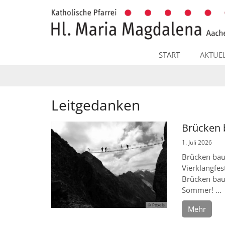
Zum Inhalt springen
START
AKTUE
Leitgedanken
Brücken
1. Juli 2026
Brücken bau
Vierklangfes
Brücken bau
Sommer! ...
© Pexels
Mehr