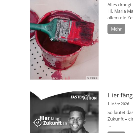
Alles drängt
Hl. Maria M
allem die Zei
Mehr
© Pexels
Hier fäng
1. März 2026
So lautet da
Zukunft – ei
...