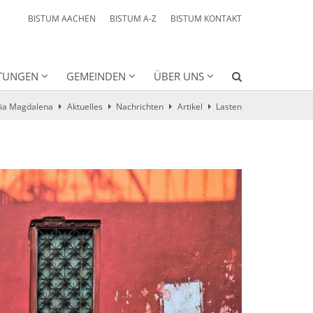
BISTUM AACHEN
BISTUM A-Z
BISTUM KONTAKT
HTUNGEN
GEMEINDEN
ÜBER UNS
ria Magdalena
Aktuelles
Nachrichten
Artikel
Lasten