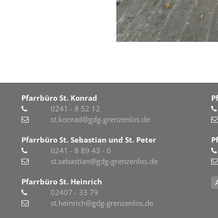
Pfarrbüro St. Konrad
P
0241 - 8 52 12
st.konrad@gdg-grenzenlos.de
Pfarrbüro St. Sebastian und St. Peter
P
0241 - 8 89 43 - 0
st.sebastian@gdg-grenzenlos.de
Pfarrbüro St. Heinrich
02407 - 33 79
st.heinrich@gdg-grenzenlos.de