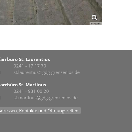
© Pexels
farrbüro St. Laurentius
0241 - 17 17 70
st.laurentius@gdg-grenzenlos.de
farrbüro St. Martinus
0241 - 931 00 20
st.martinus@gdg-grenzenlos.de
Adressen, Kontakte und Öffnungszeiten