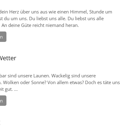
dein Herz über uns aus wie einen Himmel, Stunde um
t du um uns. Du liebst uns alle. Du liebst uns alle
. An deine Güte reicht niemand heran.
en
Wetter
ar sind unsere Launen. Wackelig sind unsere
 Wolken oder Sonne? Von allem etwas? Doch es täte uns
t gut. ...
en
g