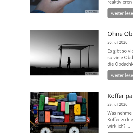
reaktivieren
© Pixabay
weiter les
Ohne Ob
30. Juli 2026
Es gibt so v
so viele Ob
die Obdachlos
© Pixabay
weiter les
Koffer p
29. Juli 2026
Was nehme i
Koffer zu kl
wirklich? ...