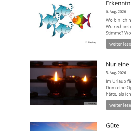
Erkenntn
6. Aug. 2026
Wo bin ich 
Wo rechnet 
Stimme? Wo 
© Pixabay
weiter les
Nur eine
5. Aug. 2026
Im Urlaub f
Dom eine Op
hätte, als i
© Pixabay
weiter les
Güte