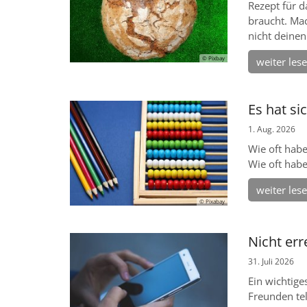
Rezept für d
braucht. Mac
nicht deinen 
© Pixbay
weiter les
Es hat si
1. Aug. 2026
Wie oft hab
Wie oft habe
weiter les
© Pixabay
Nicht err
31. Juli 2026
Ein wichtige
Freunden tel