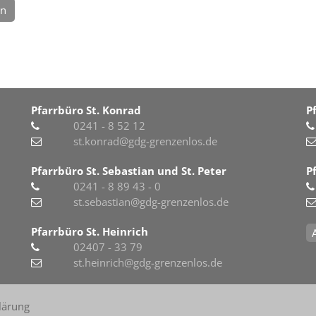
en
Pfarrbüro St. Konrad
P
0241 - 8 52 12
st.konrad@gdg-grenzenlos.de
Pfarrbüro St. Sebastian und St. Peter
P
0241 - 8 89 43 - 0
st.sebastian@gdg-grenzenlos.de
Pfarrbüro St. Heinrich
02407 - 33 79
st.heinrich@gdg-grenzenlos.de
lärung