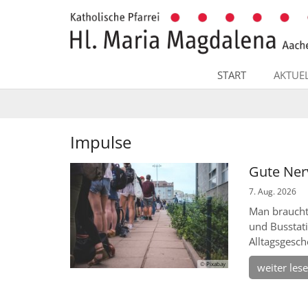
Zum Inhalt springen
START
AKTUE
Impulse
Gute Ner
7. Aug. 2026
Man braucht
und Busstati
Alltagsgesch
© Pixabay
weiter les