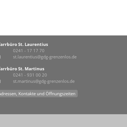
farrbüro St. Laurentius
0241 - 17 17 70
st.laurentius@gdg-grenzenlos.de
farrbüro St. Martinus
0241 - 931 00 20
st.martinus@gdg-grenzenlos.de
Adressen, Kontakte und Öffnungszeiten