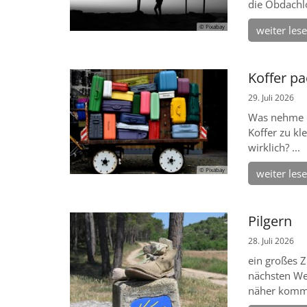
die Obdachlos
© Pixabay
weiter les
Koffer p
29. Juli 2026
Was nehme i
Koffer zu kl
wirklich? ...
© Pixabay
weiter les
Pilgern
28. Juli 2026
ein großes Zi
nächsten We
näher komme