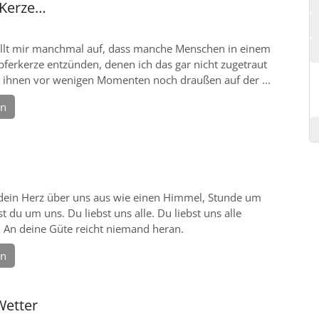
 Kerze…
ällt mir manchmal auf, dass manche Menschen in einem
ferkerze entzünden, denen ich das gar nicht zugetraut
ch ihnen vor wenigen Momenten noch draußen auf der ...
en
dein Herz über uns aus wie einen Himmel, Stunde um
t du um uns. Du liebst uns alle. Du liebst uns alle
. An deine Güte reicht niemand heran.
en
Wetter