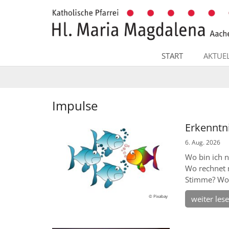
Zum Inhalt springen
START
AKTUE
Impulse
Erkenntn
6. Aug. 2026
Wo bin ich 
Wo rechnet 
Stimme? Wo 
© Pixabay
weiter les