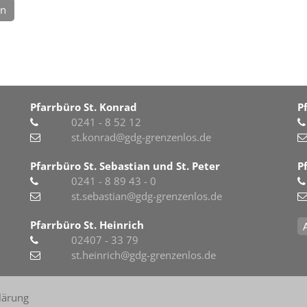
en
Pfarrbüro St. Konrad
P
0241 - 8 52 12
st.konrad@gdg-grenzenlos.de
Pfarrbüro St. Sebastian und St. Peter
P
0241 - 8 89 43 - 0
st.sebastian@gdg-grenzenlos.de
Pfarrbüro St. Heinrich
02407 - 33 79
st.heinrich@gdg-grenzenlos.de
lärung