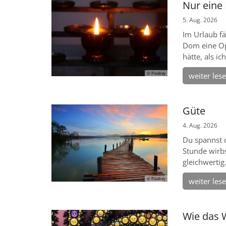
Nur eine
5. Aug. 2026
Im Urlaub f
Dom eine Op
hätte, als i
© Pixabay
weiter les
Güte
4. Aug. 2026
Du spannst 
Stunde wirbs
gleichwertig
© Pixabay
weiter les
Wie das 