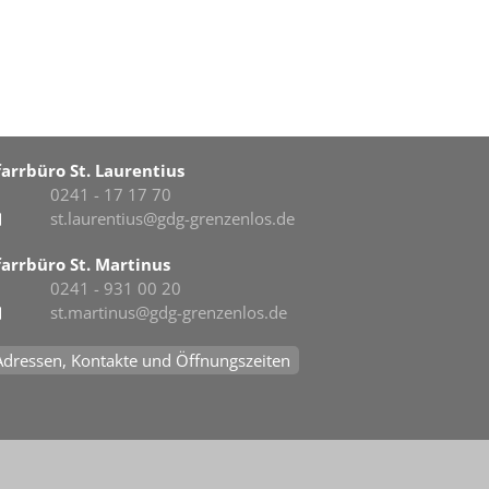
farrbüro St. Laurentius
0241 - 17 17 70
st.laurentius@gdg-grenzenlos.de
farrbüro St. Martinus
0241 - 931 00 20
st.martinus@gdg-grenzenlos.de
Adressen, Kontakte und Öffnungszeiten