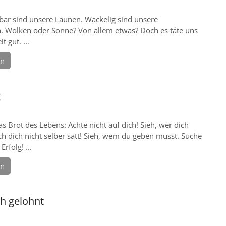
ar sind unsere Launen. Wackelig sind unsere
 Wolken oder Sonne? Von allem etwas? Doch es täte uns
t gut. ...
en
g
as Brot des Lebens: Achte nicht auf dich! Sieh, wer dich
h dich nicht selber satt! Sieh, wem du geben musst. Suche
Erfolg! ...
en
ch gelohnt