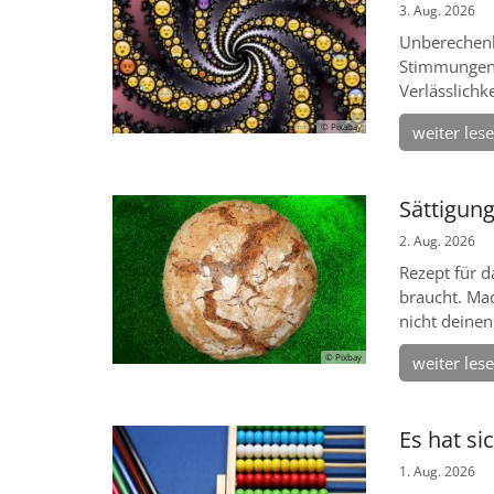
3. Aug. 2026
Unberechenb
Stimmungen.
Verlässlichkei
© Pixabay
weiter les
Sättigun
2. Aug. 2026
Rezept für d
braucht. Mac
nicht deinen 
© Pixbay
weiter les
Es hat si
1. Aug. 2026