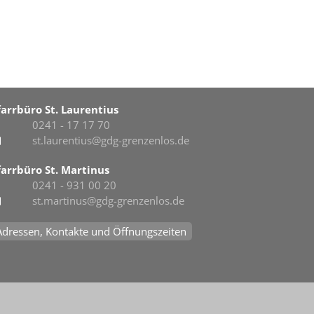
farrbüro St. Laurentius
0241 - 17 17 70
st.laurentius@gdg-grenzenlos.de
farrbüro St. Martinus
0241 - 931 00 20
st.martinus@gdg-grenzenlos.de
Adressen, Kontakte und Öffnungszeiten