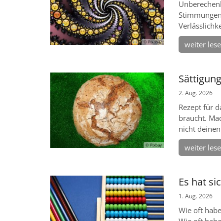
Unberechenb
Stimmungen.
Verlässlichkei
© Pixabay
weiter les
Sättigun
2. Aug. 2026
Rezept für d
braucht. Mac
nicht deinen 
© Pixbay
weiter les
Es hat si
1. Aug. 2026
Wie oft hab
Wie oft habe