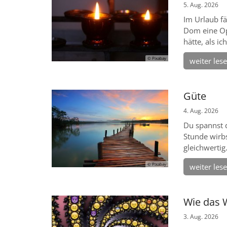
5. Aug. 2026
Im Urlaub f
Dom eine Op
hätte, als i
© Pixabay
weiter les
Güte
4. Aug. 2026
Du spannst 
Stunde wirbs
gleichwertig
© Pixabay
weiter les
Wie das 
3. Aug. 2026