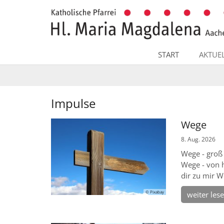
Zum Inhalt springen
START
AKTUE
Impulse
Wege
8. Aug. 2026
Wege - groß
Wege - von 
dir zu mir W
© Pixabay
weiter les