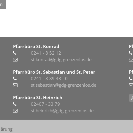
en
Pfarrbüro St. Konrad
P
0241 - 8 52 12
st.konrad@gdg-grenzenlos.de
Pfarrbüro St. Sebastian und St. Peter
P
0241 - 8 89 43 - 0
st.sebastian@gdg-grenzenlos.de
Pfarrbüro St. Heinrich
02407 - 33 79
st.heinrich@gdg-grenzenlos.de
lärung