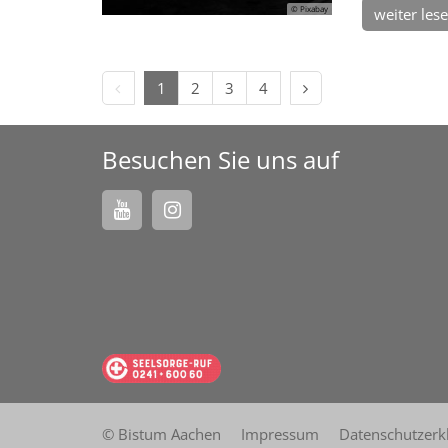
© Pixabay
weiter les
Vorherige Seite
Nächste Seite
1
2
3
4
Besuchen Sie uns auf
© Bistum Aachen
Impressum
Datenschutzerk