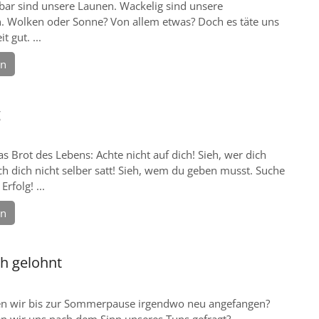
ar sind unsere Launen. Wackelig sind unsere
 Wolken oder Sonne? Von allem etwas? Doch es täte uns
t gut. ...
en
g
as Brot des Lebens: Achte nicht auf dich! Sieh, wer dich
h dich nicht selber satt! Sieh, wem du geben musst. Suche
Erfolg! ...
en
ch gelohnt
en wir bis zur Sommerpause irgendwo neu angefangen?
n wir uns nach dem Sinn unseres Tuns gefragt? ...