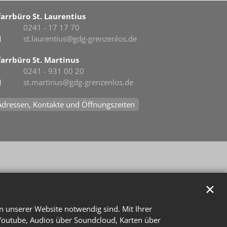
farrbüro St. Laurentius
0241 - 17 17 70
st.laurentius@gdg-grenzenlos.de
farrbüro St. Martinus
0241 - 931 00 20
st.martinus@gdg-grenzenlos.de
Adressen, Kontakte und Öffnungszeiten
✕
n unserer Website notwendig sind. Mit Ihrer
Youtube, Audios über Soundcloud, Karten über