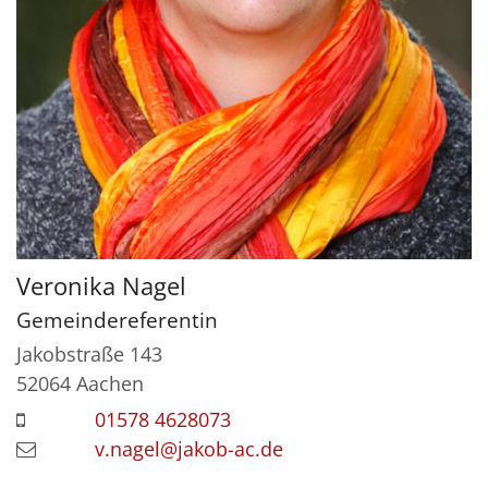
Veronika
Nagel
Gemeindereferentin
Jakobstraße 143
52064
Aachen
01578 4628073
v.nagel@jakob-ac.de