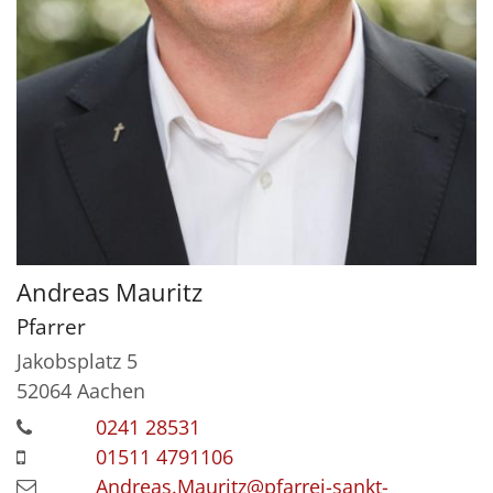
Andreas
Mauritz
Pfarrer
Jakobsplatz 5
52064
Aachen
0241 28531
01511 4791106
Andreas.Mauritz@pfarrei-sankt-