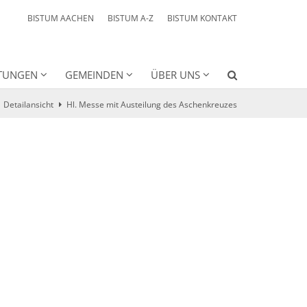
BISTUM AACHEN
BISTUM A-Z
BISTUM KONTAKT
HTUNGEN
GEMEINDEN
ÜBER UNS
Detailansicht
Hl. Messe mit Austeilung des Aschenkreuzes