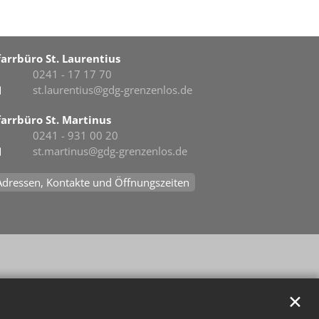
farrbüro St. Laurentius
0241 - 17 17 70
st.laurentius@gdg-grenzenlos.de
farrbüro St. Martinus
0241 - 931 00 20
st.martinus@gdg-grenzenlos.de
Adressen, Kontakte und Öffnungszeiten
✕