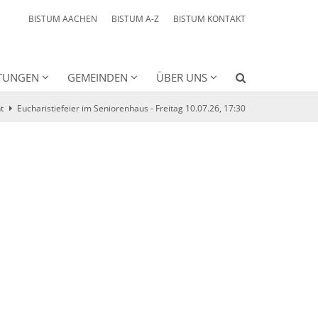
BISTUM AACHEN
BISTUM A-Z
BISTUM KONTAKT
HTUNGEN
GEMEINDEN
ÜBER UNS
t
Eucharistiefeier im Seniorenhaus - Freitag 10.07.26, 17:30