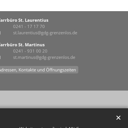
farrbüro St. Laurentius
0241 - 17 17 70
st.laurentius@gdg-grenzenlos.de
farrbüro St. Martinus
0241 - 931 00 20
st.martinus@gdg-grenzenlos.de
Adressen, Kontakte und Öffnungszeiten
✕