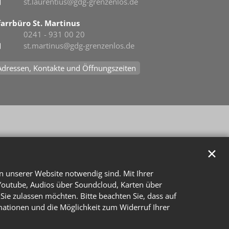
st.laurentius@gdg-grenzenlos.de
farrbüro St. Martinus
0241 - 931 00 20
st.martinus@gdg-grenzenlos.de
Adressen, Kontakte und Öffnungszeiten
✕
n unserer Website notwendig sind. Mit Ihrer
Youtube, Audios über Soundcloud, Karten über
Sie zulassen möchten. Bitte beachten Sie, dass auf
rmationen und die Möglichkeit zum Widerruf Ihrer