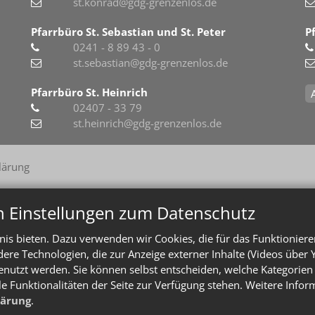
st.konrad@gdg-grenzenlos.de
Pfarrbüro St. Sebastian und St. Peter
P
0241 - 8 89 43 - 0
st.sebastian@gdg-grenzenlos.de
Pfarrbüro St. Heinrich
02407 - 33 79
st.heinrich@gdg-grenzenlos.de
lärung
n Einstellungen zum Datenschutz
is bieten. Dazu verwenden wir Cookies, die für das Funktioniere
e Technologien, die zur Anzeige externer Inhalte (Videos über 
enutzt werden. Sie können selbst entscheiden, welche Kategorien 
le Funktionalitäten der Seite zur Verfügung stehen. Weitere Info
lärung
.