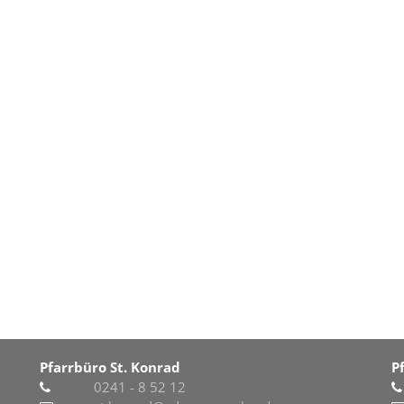
Pfarrbüro St. Konrad
P
0241 - 8 52 12