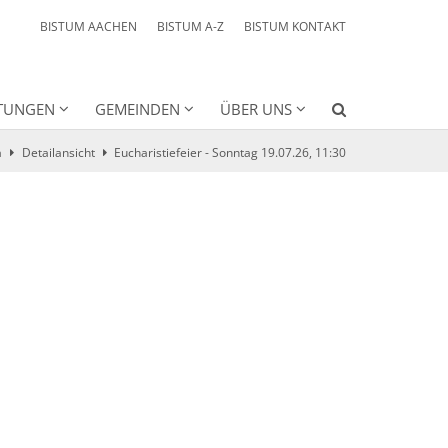
BISTUM AACHEN
BISTUM A-Z
BISTUM KONTAKT
HTUNGEN
GEMEINDEN
ÜBER UNS
a
Detailansicht
Eucharistiefeier - Sonntag 19.07.26, 11:30