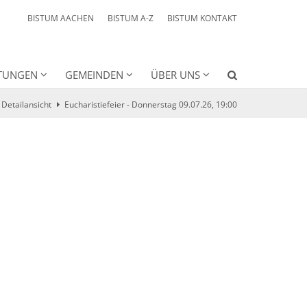
BISTUM AACHEN
BISTUM A-Z
BISTUM KONTAKT
HTUNGEN
GEMEINDEN
ÜBER UNS
Detailansicht
Eucharistiefeier - Donnerstag 09.07.26, 19:00