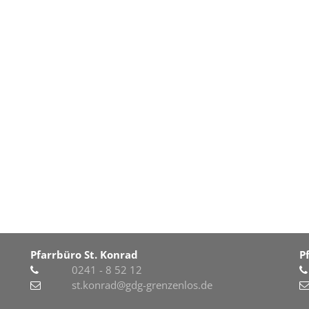
Pfarrbüro St. Konrad
P
0241 - 8 52 12
st.konrad@gdg-grenzenlos.de