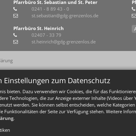
Pfarrbüro St. Sebastian und St. Peter
P
0241 - 8 89 43 - 0
st.sebastian@gdg-grenzenlos.de
Pfarrbüro St. Heinrich
02407 - 33 79
st.heinrich@gdg-grenzenlos.de
lärung
n Einstellungen zum Datenschutz
is bieten. Dazu verwenden wir Cookies, die für das Funktioniere
e Technologien, die zur Anzeige externer Inhalte (Videos über 
enutzt werden. Sie können selbst entscheiden, welche Kategorien 
le Funktionalitäten der Seite zur Verfügung stehen. Weitere Info
lärung
.
stiken