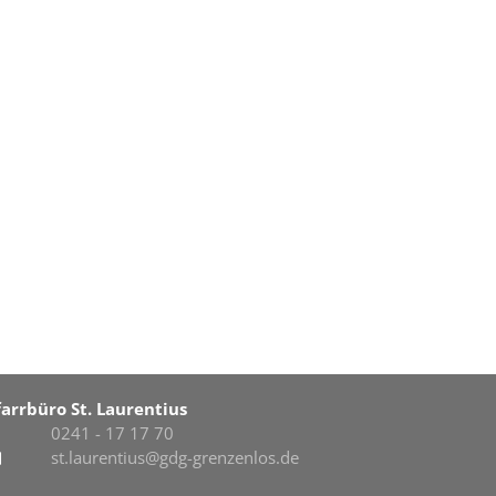
farrbüro St. Laurentius
0241 - 17 17 70
st.laurentius@gdg-grenzenlos.de