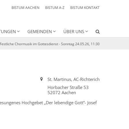
BISTUM AACHEN
BISTUM A-Z
BISTUM KONTAKT
HTUNGEN
GEMEINDEN
ÜBER UNS
Festliche Chormusik im Gottesdienst - Sonntag 24.05.26, 11:30
Ort:
St. Martinus, AC-Richterich
Horbacher Straße 53
52072
Aachen
 Gesungenes Hochgebet „Der lebendige Gott“- Josef