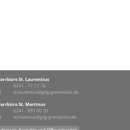
farrbüro St. Laurentius
0241 - 17 17 70
st.laurentius@gdg-grenzenlos.de
farrbüro St. Martinus
0241 - 931 00 20
st.martinus@gdg-grenzenlos.de
Adressen, Kontakte und Öffnungszeiten