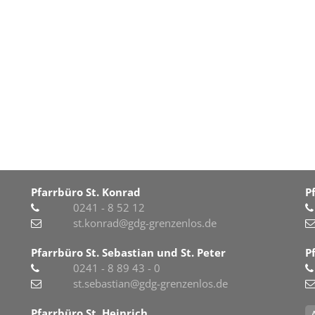
Pfarrbüro St. Konrad
P
0241 - 8 52 12
st.konrad@gdg-grenzenlos.de
Pfarrbüro St. Sebastian und St. Peter
P
0241 - 8 89 43 - 0
st.sebastian@gdg-grenzenlos.de
Pfarrbüro St. Heinrich