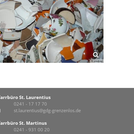
© pixabay
farrbüro St. Laurentius
0241 - 17 17 70
st.laurentius@gdg-grenzenlos.de
farrbüro St. Martinus
0241 - 931 00 20