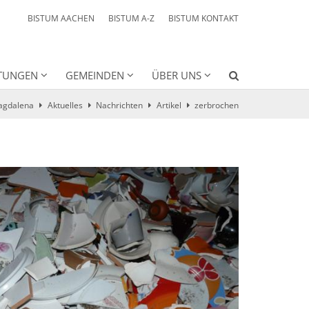
BISTUM AACHEN
BISTUM A-Z
BISTUM KONTAKT
HTUNGEN
GEMEINDEN
ÜBER UNS
Magdalena
Aktuelles
Nachrichten
Artikel
zerbrochen