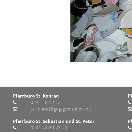
Pfarrbüro St. Konrad
P
0241 - 8 52 12
st.konrad@gdg-grenzenlos.de
Pfarrbüro St. Sebastian und St. Peter
P
0241 - 8 89 43 - 0