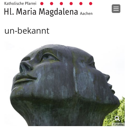
Zum Inhalt springen
un-bekannt
© pixabay