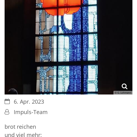
© G. Lohmann
Datum:
6. Apr. 2023
Von:
Impuls-Team
brot reichen
und viel mehr: