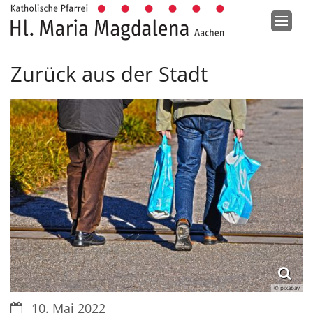
Zum Inhalt springen
Zurück aus der Stadt
© pixabay
Datum:
10. Mai 2022