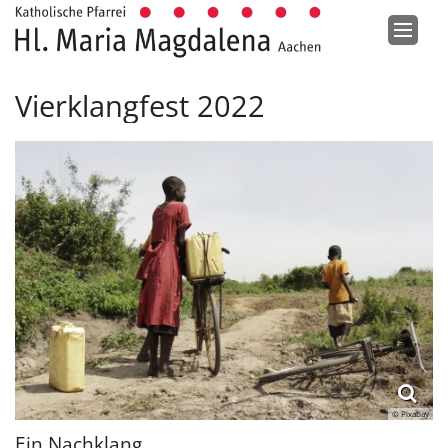
Zum Inhalt springen
Vierklangfest 2022
© Pixabay
Ein Nachklang