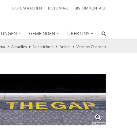
BISTUM AACHEN
BISTUM A-Z
BISTUM KONTAKT
HTUNGEN
GEMEINDEN
ÜBER UNS
ena
Aktuelles
Nachrichten
Artikel
Vertane Chancen
© Pixabay