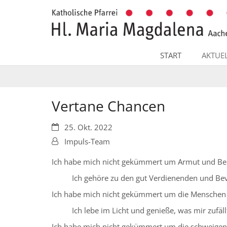
Zum Inhalt springen
START
AKTUE
Vertane Chancen
Datum:
25. Okt. 2022
Von:
Impuls-Team
Ich habe mich nicht gekümmert um Armut und Ben
Ich gehöre zu den gut Verdienenden und Be
Ich habe mich nicht gekümmert um die Menschen 
Ich lebe im Licht und genieße, was mir zufäll
Ich habe mich nicht gekümmert um die schweigen