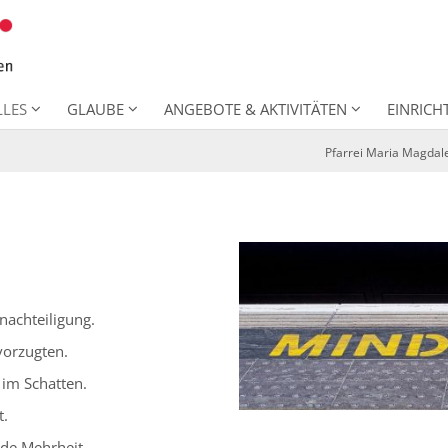
LLES
GLAUBE
ANGEBOTE & AKTIVITÄTEN
EINRIC
Pfarrei Maria Magdal
achteiligung.
vorzugten.
im Schatten.
t.
de Mehrheit.