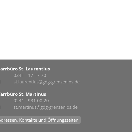
farrbüro St. Laurentius
0241 - 17 17 70
st.laurentius@gdg-grenzenlos.de
farrbüro St. Martinus
0241 - 931 00 20
st.martinus@gdg-grenzenlos.de
Adressen, Kontakte und Öffnungszeiten