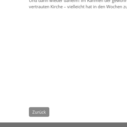
Und dann wieder daheim! Im Rahmen der gewohn
vertrauten Kirche – vielleicht hat in den Wochen 
Zurück