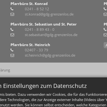
Pfarrbüro St. Konrad
P
0241 - 8 52 12
st.konrad@gdg-grenzenlos.de
Pfarrbüro St. Sebastian und St. Peter
P
0241 - 8 89 43 - 0
st.sebastian@gdg-grenzenlos.de
Pfarrbüro St. Heinrich
02407 - 33 79
st.heinrich@gdg-grenzenlos.de
lärung
n Einstellungen zum Datenschutz
is bieten. Dazu verwenden wir Cookies, die für das Funktioniere
e Technologien, die zur Anzeige externer Inhalte (Videos über 
enutzt werden. Sie können selbst entscheiden, welche Kategorien 