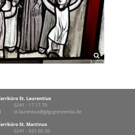
© Pixabay
farrbüro St. Laurentius
0241 - 17 17 70
st.laurentius@gdg-grenzenlos.de
farrbüro St. Martinus
0241 - 931 00 20