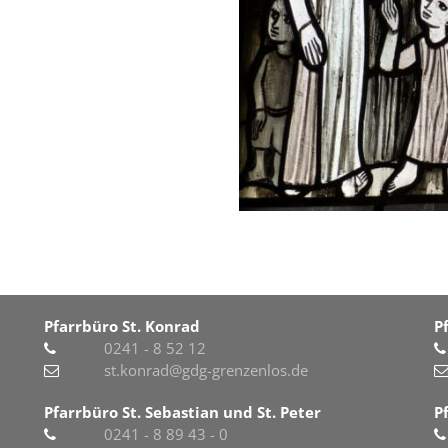
Pfarrbüro St. Konrad
P
0241 - 8 52 12
st.konrad@gdg-grenzenlos.de
Pfarrbüro St. Sebastian und St. Peter
P
0241 - 8 89 43 - 0