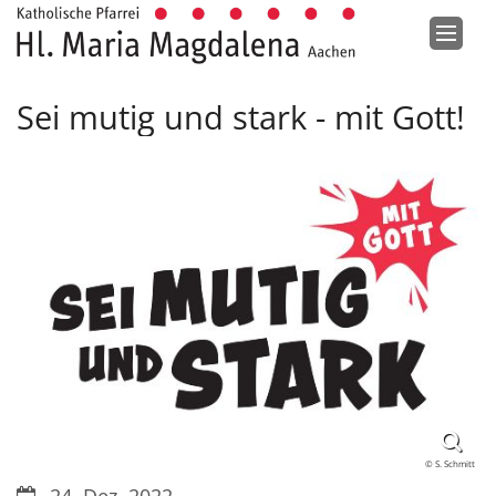
Zum Inhalt springen
Sei mutig und stark - mit Gott!
© S. Schmitt
Datum: