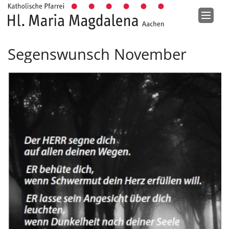
Zum Inhalt springen
Segenswunsch November