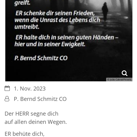
© João Cabral/Pexels
Datum:
1. Nov. 2023
Von:
P. Bernd Schmitz CO
Der HERR segne dich
auf allen deinen Wegen.
ER behüte dich,