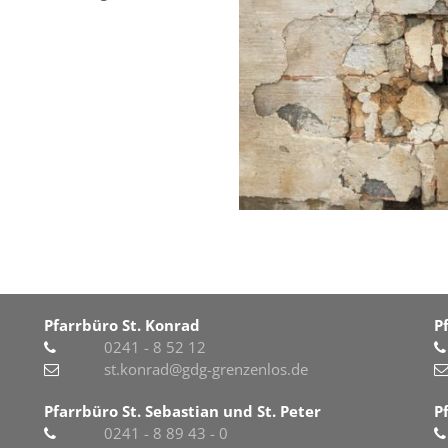
Pfarrbüro St. Konrad
P
0241 - 8 52 12
st.konrad@gdg-grenzenlos.de
Pfarrbüro St. Sebastian und St. Peter
P
0241 - 8 89 43 - 0