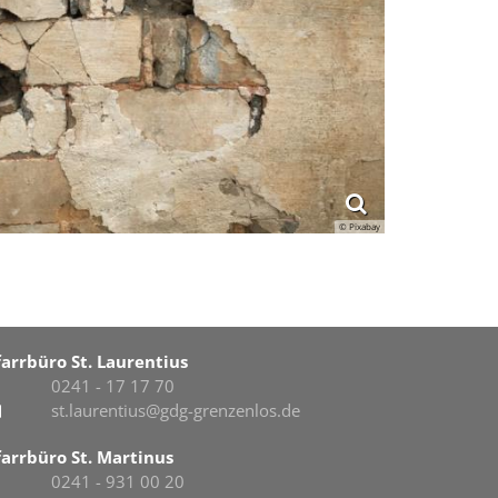
© Pixabay
farrbüro St. Laurentius
0241 - 17 17 70
st.laurentius@gdg-grenzenlos.de
farrbüro St. Martinus
0241 - 931 00 20