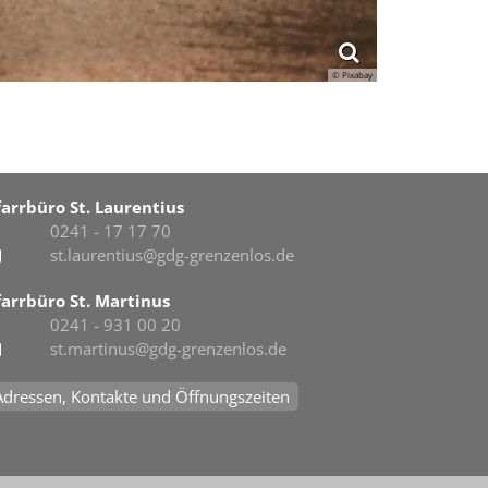
© Pixabay
farrbüro St. Laurentius
0241 - 17 17 70
st.laurentius@gdg-grenzenlos.de
farrbüro St. Martinus
0241 - 931 00 20
st.martinus@gdg-grenzenlos.de
Adressen, Kontakte und Öffnungszeiten