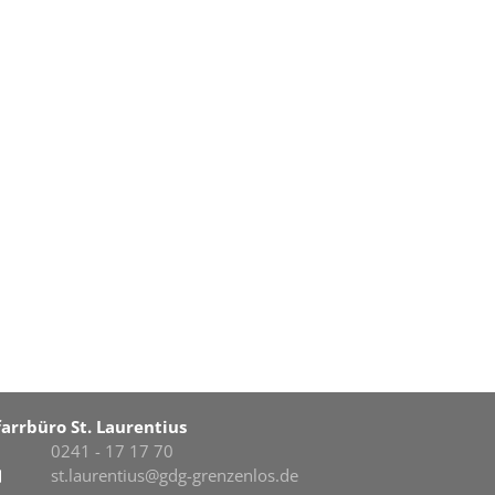
farrbüro St. Laurentius
0241 - 17 17 70
st.laurentius@gdg-grenzenlos.de