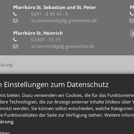
Pfarrbüro St. Sebastian und St. Peter
P
0241 - 8 89 43 - 0
st.sebastian@gdg-grenzenlos.de
Pfarrbüro St. Heinrich
02407 - 33 79
st.heinrich@gdg-grenzenlos.de
lärung
n Einstellungen zum Datenschutz
is bieten. Dazu verwenden wir Cookies, die für das Funktioniere
e Technologien, die zur Anzeige externer Inhalte (Videos über 
enutzt werden. Sie können selbst entscheiden, welche Kategorien 
le Funktionalitäten der Seite zur Verfügung stehen. Weitere Info
lärung
.
stiken