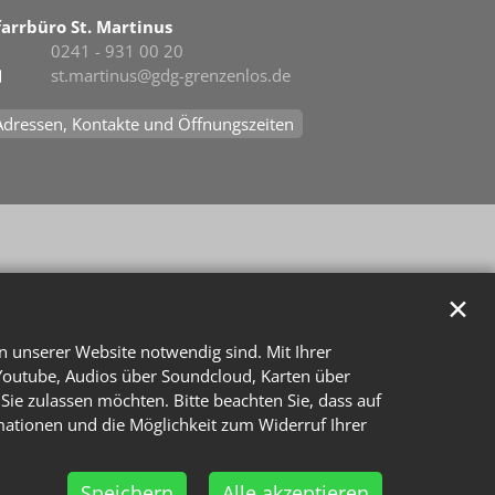
farrbüro St. Martinus
0241 - 931 00 20
st.martinus@gdg-grenzenlos.de
Adressen, Kontakte und Öffnungszeiten
✕
n unserer Website notwendig sind. Mit Ihrer
Youtube, Audios über Soundcloud, Karten über
Sie zulassen möchten. Bitte beachten Sie, dass auf
rmationen und die Möglichkeit zum Widerruf Ihrer
Speichern
Alle akzeptieren