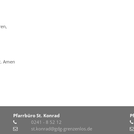
ren,
st. Amen
Pfarrbüro St. Konrad
P
0241 - 8 52 12
st.konrad@gdg-grenzenlos.de