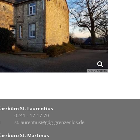
© E. D. Krückels
farrbüro St. Laurentius
0241 - 17 17 70
st.laurentius@gdg-grenzenlos.de
farrbüro St. Martinus