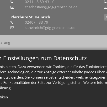
0241 - 8 89 43 - 0
st.sebastian@gdg-grenzenlos.de
Pfarrbüro St. Heinrich
02407 - 33 79
st.heinrich@gdg-grenzenlos.de
lärung
n Einstellungen zum Datenschutz
is bieten. Dazu verwenden wir Cookies, die für das Funktioniere
e Technologien, die zur Anzeige externer Inhalte (Videos über 
enutzt werden. Sie können selbst entscheiden, welche Kategorien 
le Funktionalitäten der Seite zur Verfügung stehen. Weitere Info
lärung
.
stiken