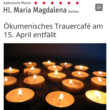
Zum Inhalt springen
Ökumenisches Trauercafé am
15. April entfällt