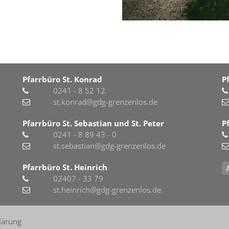
Pfarrbüro St. Konrad
P
0241 - 8 52 12
st.konrad@gdg-grenzenlos.de
Pfarrbüro St. Sebastian und St. Peter
P
0241 - 8 89 43 - 0
st.sebastian@gdg-grenzenlos.de
Pfarrbüro St. Heinrich
02407 - 33 79
st.heinrich@gdg-grenzenlos.de
lärung