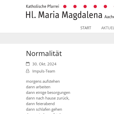
Zum Inhalt springen
START
AKTUE
Normalität
Datum:
30. Okt. 2024
Von:
Impuls-Team
morgens aufstehen
dann arbeiten
dann einige besorgungen
dann nach hause zurück,
dann feierabend
dann schlafen gehen