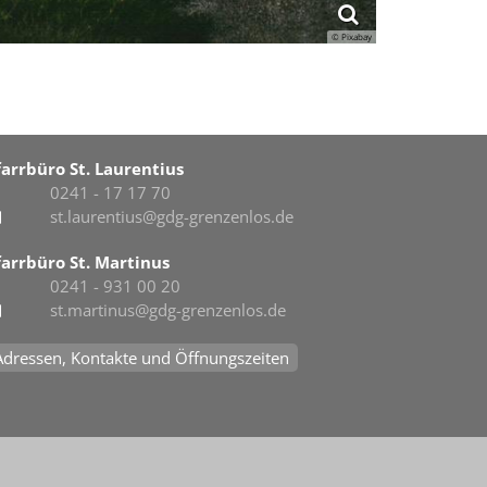
© Pixabay
farrbüro St. Laurentius
0241 - 17 17 70
st.laurentius@gdg-grenzenlos.de
farrbüro St. Martinus
0241 - 931 00 20
st.martinus@gdg-grenzenlos.de
Adressen, Kontakte und Öffnungszeiten