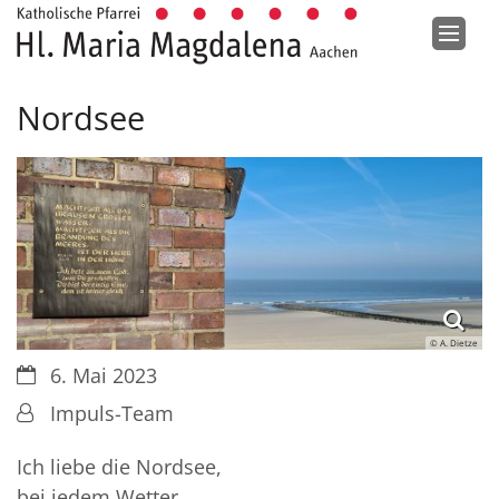
Zum Inhalt springen
Nordsee
© A. Dietze
Datum:
6. Mai 2023
Von:
Impuls-Team
Ich liebe die Nordsee,
bei jedem Wetter,