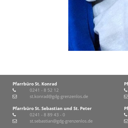
Pfarrbüro St. Konrad
P
0241 - 8 52 12
st.konrad@gdg-grenzenlos.de
Pfarrbüro St. Sebastian und St. Peter
P
0241 - 8 89 43 - 0
st.sebastian@gdg-grenzenlos.de