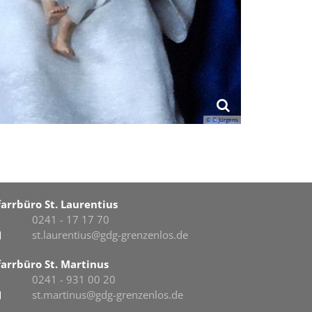
© C. Jürgens
farrbüro St. Laurentius
0241 - 17 17 70
st.laurentius@gdg-grenzenlos.de
farrbüro St. Martinus
0241 - 931 00 20
st.martinus@gdg-grenzenlos.de