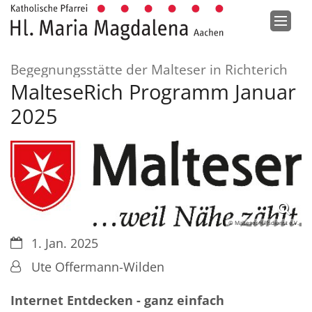
Zum Inhalt springen
:
Begegnungsstätte der Malteser in Richterich
MalteseRich Programm Januar
2025
© Malteser Hilfsdienst e.V.
Datum:
1. Jan. 2025
Von:
Ute Offermann-Wilden
Internet Entdecken - ganz einfach