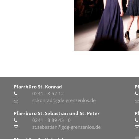
Pfarrbüro St. Konrad
P
0241 - 8 52 12
st.konrad@gdg-grenzenlos.de
Pfarrbüro St. Sebastian und St. Peter
P
0241 - 8 89 43 - 0
st.sebastian@gdg-grenzenlos.de