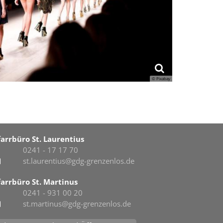
© Pixabay
farrbüro St. Laurentius
0241 - 17 17 70
st.laurentius@gdg-grenzenlos.de
farrbüro St. Martinus
0241 - 931 00 20
st.martinus@gdg-grenzenlos.de