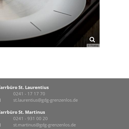
© Pixabay
farrbüro St. Laurentius
0241 - 17 17 70
st.laurentius@gdg-grenzenlos.de
farrbüro St. Martinus
0241 - 931 00 20
st.martinus@gdg-grenzenlos.de