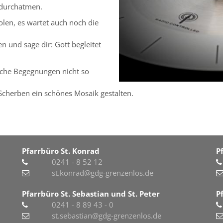
 durchatmen.
olen, es wartet auch noch die
n und sage dir: Gott begleitet
mache Begegnungen nicht so
 Scherben ein schönes Mosaik gestalten.
Pfarrbüro St. Konrad
P
0241 - 8 52 12
st.konrad@gdg-grenzenlos.de
Pfarrbüro St. Sebastian und St. Peter
P
0241 - 8 89 43 - 0
st.sebastian@gdg-grenzenlos.de