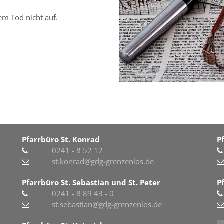
dem Tod nicht auf.
Pfarrbüro St. Konrad
P
0241 - 8 52 12
st.konrad@gdg-grenzenlos.de
Pfarrbüro St. Sebastian und St. Peter
P
0241 - 8 89 43 - 0
st.sebastian@gdg-grenzenlos.de