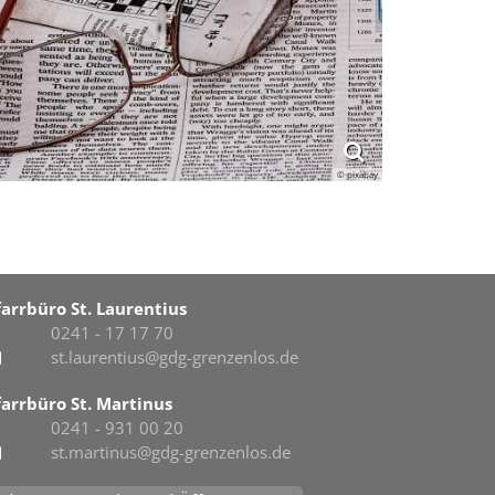
© pixabay
farrbüro St. Laurentius
0241 - 17 17 70
st.laurentius@gdg-grenzenlos.de
farrbüro St. Martinus
0241 - 931 00 20
st.martinus@gdg-grenzenlos.de