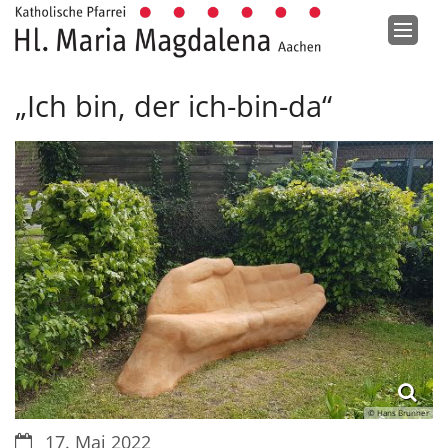
Zum Inhalt springen
„Ich bin, der ich-bin-da“
© Hans Brunner
Datum:
17. Mai 2022