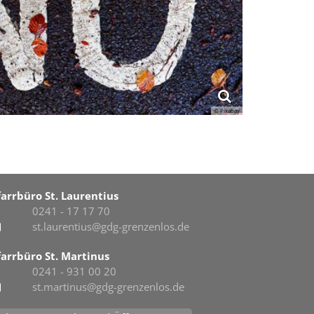
© Pixabay
farrbüro St. Laurentius
0241 - 17 17 70
st.laurentius@gdg-grenzenlos.de
farrbüro St. Martinus
0241 - 931 00 20
st.martinus@gdg-grenzenlos.de