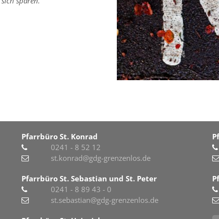
 sich sparen.
Pfarrbüro St. Konrad
P
0241 - 8 52 12
st.konrad@gdg-grenzenlos.de
Pfarrbüro St. Sebastian und St. Peter
P
0241 - 8 89 43 - 0
st.sebastian@gdg-grenzenlos.de