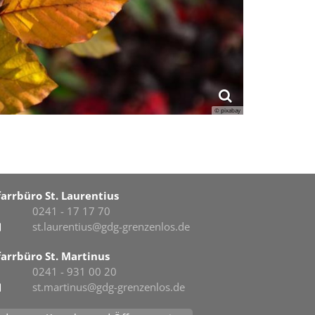
© pixabay
farrbüro St. Laurentius
0241 - 17 17 70
st.laurentius@gdg-grenzenlos.de
farrbüro St. Martinus
0241 - 931 00 20
st.martinus@gdg-grenzenlos.de