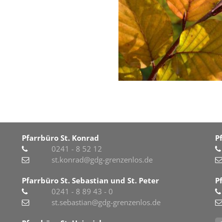
Pfarrbüro St. Konrad
P
0241 - 8 52 12
st.konrad@gdg-grenzenlos.de
Pfarrbüro St. Sebastian und St. Peter
P
0241 - 8 89 43 - 0
st.sebastian@gdg-grenzenlos.de