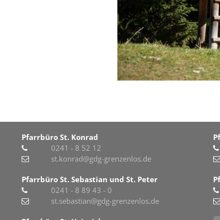
Pfarrbüro St. Konrad
P
0241 - 8 52 12
st.konrad@gdg-grenzenlos.de
Pfarrbüro St. Sebastian und St. Peter
P
0241 - 8 89 43 - 0
st.sebastian@gdg-grenzenlos.de