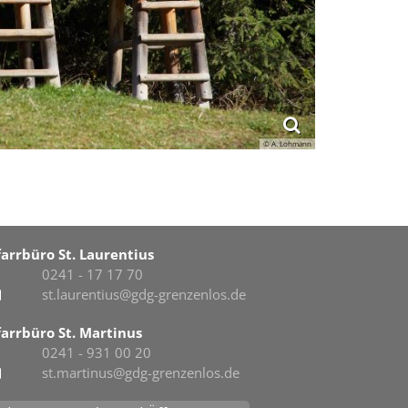
© A. Lohmann
farrbüro St. Laurentius
0241 - 17 17 70
st.laurentius@gdg-grenzenlos.de
farrbüro St. Martinus
0241 - 931 00 20
st.martinus@gdg-grenzenlos.de