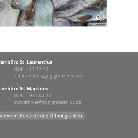
© G. Lohmann
farrbüro St. Laurentius
0241 - 17 17 70
st.laurentius@gdg-grenzenlos.de
farrbüro St. Martinus
0241 - 931 00 20
st.martinus@gdg-grenzenlos.de
Adressen, Kontakte und Öffnungszeiten