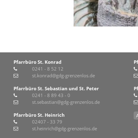
Pfarrbüro St. Konrad
P
0241 - 8 52 12
st.konrad@gdg-grenzenlos.de
Pfarrbüro St. Sebastian und St. Peter
P
0241 - 8 89 43 - 0
st.sebastian@gdg-grenzenlos.de
Pfarrbüro St. Heinrich
02407 - 33 79
st.heinrich@gdg-grenzenlos.de