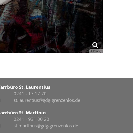
© Pixabay
farrbüro St. Laurentius
0241 - 17 17 70
st.laurentius@gdg-grenzenlos.de
farrbüro St. Martinus
0241 - 931 00 20
st.martinus@gdg-grenzenlos.de