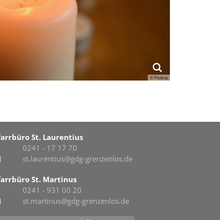
© Pixabay
farrbüro St. Laurentius
0241 - 17 17 70
st.laurentius@gdg-grenzenlos.de
farrbüro St. Martinus
0241 - 931 00 20
st.martinus@gdg-grenzenlos.de