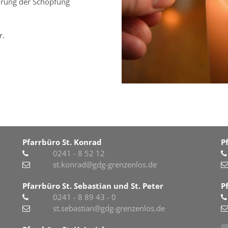
ahrung der Schöpfung
r.
Pfarrbüro St. Konrad
P
0241 - 8 52 12
st.konrad@gdg-grenzenlos.de
Pfarrbüro St. Sebastian und St. Peter
P
0241 - 8 89 43 - 0
st.sebastian@gdg-grenzenlos.de