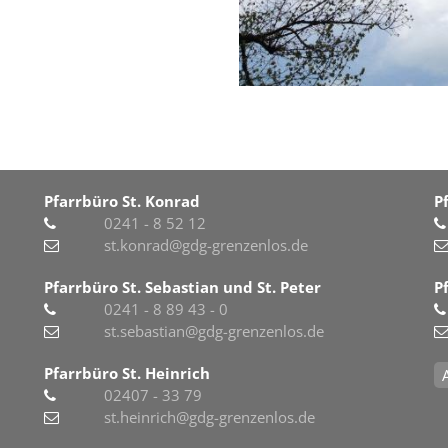
Pfarrbüro St. Konrad
P
0241 - 8 52 12
st.konrad@gdg-grenzenlos.de
Pfarrbüro St. Sebastian und St. Peter
P
0241 - 8 89 43 - 0
st.sebastian@gdg-grenzenlos.de
Pfarrbüro St. Heinrich
02407 - 33 79
st.heinrich@gdg-grenzenlos.de