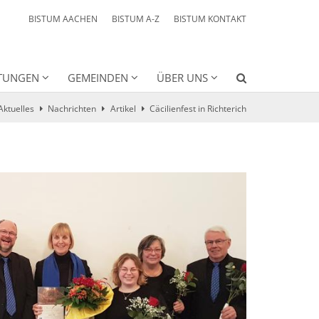
BISTUM AACHEN
BISTUM A-Z
BISTUM KONTAKT
HTUNGEN
GEMEINDEN
ÜBER UNS
Aktuelles
Nachrichten
Artikel
Cäcilienfest in Richterich