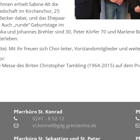
hmen erhielt Sabine Alt die
iedschaft im Kirchenchor, 25
 Becker dabei, und das Ehepaar
. Auch „runde“ Geburtstage im
a und Johannes Brehler sind 30, Peter Körfer 70 und Marlene Be
terleben.
itte). Mit ihr freuen sich Chor-leiter, Vorstandsmitglieder und weit
or:
ige Messe des Briten Christopher Tambling (1964-2015) auf dem 
Pfarrbüro St. Konrad
P
0241 - 8 52 12
st.konrad@gdg-grenzenlos.de
Pfarrbüro St. Sebastian und St. Peter
P