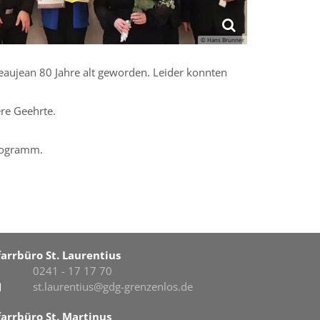
© Hans Brunner
aujean 80 Jahre alt geworden. Leider konnten
ere Geehrte.
Programm.
farrbüro St. Laurentius
0241 - 17 17 70
st.laurentius@gdg-grenzenlos.de
farrbüro St. Martinus