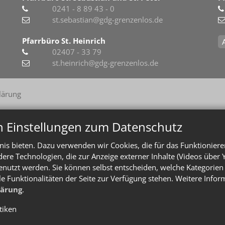
0241 - 8 89 43 - 0
st.sebastian@gdg-grenzenlos.de
Pfarrbüro St. Heinrich
02407 - 33 79
st.heinrich@gdg-grenzenlos.de
lärung
n Einstellungen zum Datenschutz
is bieten. Dazu verwenden wir Cookies, die für das Funktioniere
e Technologien, die zur Anzeige externer Inhalte (Videos über 
enutzt werden. Sie können selbst entscheiden, welche Kategorien 
le Funktionalitäten der Seite zur Verfügung stehen. Weitere Info
lärung
.
stiken