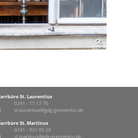
© Pixabay
farrbüro St. Laurentius
0241 - 17 17 70
st.laurentius@gdg-grenzenlos.de
farrbüro St. Martinus
0241 - 931 00 20
st.martinus@gdg-grenzenlos.de