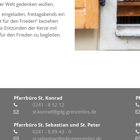
der Welt gedenken wollen.
eingeladen, freitagabends ein
cht für den Frieden“ beziehen
das Entzünden der Kerze mit
für den Frieden zu begleiten.
Pfarrbüro St. Konrad
P
0241 - 8 52 12
st.konrad@gdg-grenzenlos.de
Pfarrbüro St. Sebastian und St. Peter
P
0241 - 8 89 43 - 0
st.sebastian@gdg-grenzenlos.de