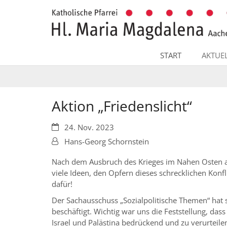
Zum Inhalt springen
START
AKTUE
Aktion „Friedenslicht“
Datum:
24. Nov. 2023
Von:
Hans-Georg Schornstein
Nach dem Ausbruch des Krieges im Nahen Osten a
viele Ideen, den Opfern dieses schrecklichen Konf
dafür!
Der Sachausschuss „Sozialpolitische Themen“ hat s
beschäftigt. Wichtig war uns die Feststellung, das
Israel und Palästina bedrückend und zu verurteilen